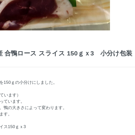
 合鴨ロース スライス 150ｇｘ3 小分け包
を150ｇの小分けにしました。
しています）
っています。
。鴨の大きさによって変わります。
ます。
ス150ｇｘ3