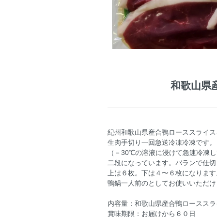
和歌山県産
紀州和歌山県産合鴨ローススライス
生肉手切り一回急送冷凍冷凍です。
（－30℃の溶液に浸けて急速冷凍
二段になっています。バランで仕切
上は６枚。下は４〜６枚になります
鴨鍋一人前のとしてお使いいただけ
内容量：和歌山県産合鴨ローススライ
賞味期限：お届けから６０日