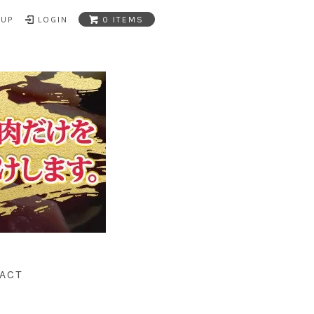
NUP
LOGIN
0 ITEMS
ACT